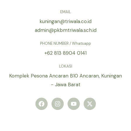
EMAIL
kuningan@triwala.co.id
admin@pkbmtriwala.sch.id
PHONE NUMBER / Whatsapp
+62 813 8904 0141
LOKASI
Komplek Pesona Ancaran B10 Ancaran, Kuningan
- Jawa Barat
F
I
Y
X
a
n
o
-
c
s
u
t
e
t
t
w
b
a
u
i
o
g
b
t
o
r
e
t