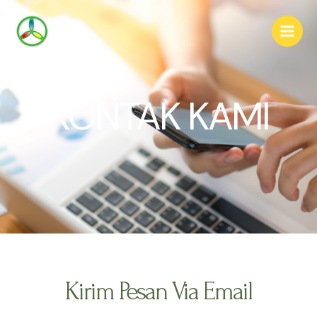
Skip
Main
to
Men
content
KONTAK KAMI
Kirim Pesan Via Email