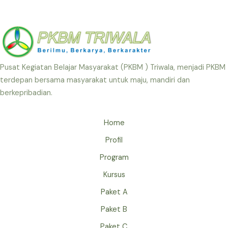
k
a
e
m
r
Pusat Kegiatan Belajar Masyarakat (PKBM ) Triwala, menjadi PKBM
terdepan bersama masyarakat untuk maju, mandiri dan
berkepribadian.
Home
Profil
Program
Kursus
Paket A
Paket B
Paket C